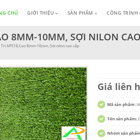
NG CHỦ
GIỚI THIỆU
SẢN PHẨM
CÔNG TRÌNH
AO 8MM-10MM, SỢI NILON CAO
 Trí APS18,Cao 8mm-10mm, Sợi nilon cao cấp
Giá liên 
Mã sản phẩm:
A
Tên sản phẩm:
Nhóm sản phẩ