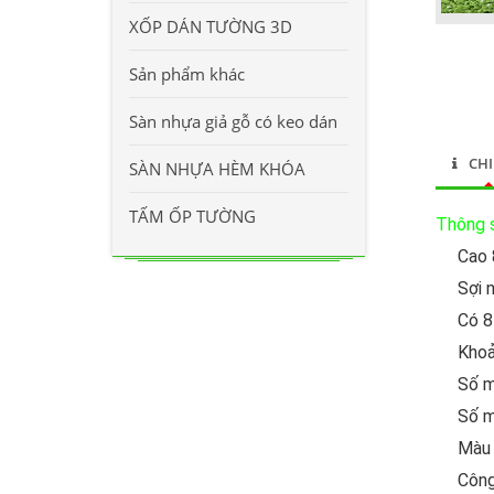
XỐP DÁN TƯỜNG 3D
Sản phẩm khác
Sàn nhựa giả gỗ có keo dán
CHI
SÀN NHỰA HÈM KHÓA
TẤM ỐP TƯỜNG
Thông s
Cao
Sợi 
Có 8
Khoả
Số m
Số m
Màu 
Công 