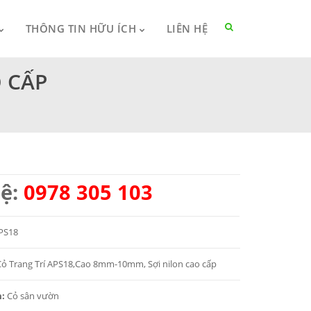
THÔNG TIN HỮU ÍCH
LIÊN HỆ
 CẤP
hệ:
0978 305 103
PS18
Cỏ Trang Trí APS18,Cao 8mm-10mm, Sợi nilon cao cấp
m:
Cỏ sân vườn