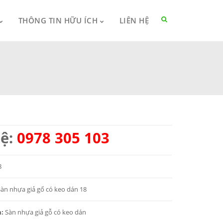
THÔNG TIN HỮU ÍCH
LIÊN HỆ
hệ:
0978 305 103
8
Sàn nhựa giả gổ có keo dán 18
m:
Sàn nhựa giả gỗ có keo dán