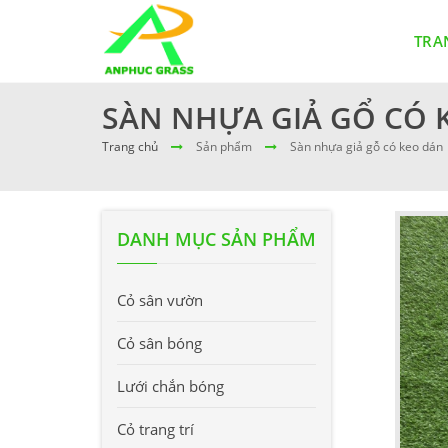
TRA
SÀN NHỰA GIẢ GỔ CÓ 
Trang chủ
Sản phẩm
Sàn nhựa giả gỗ có keo dán
DANH MỤC SẢN PHẨM
Cỏ sân vườn
Cỏ sân bóng
Lưới chắn bóng
Cỏ trang trí