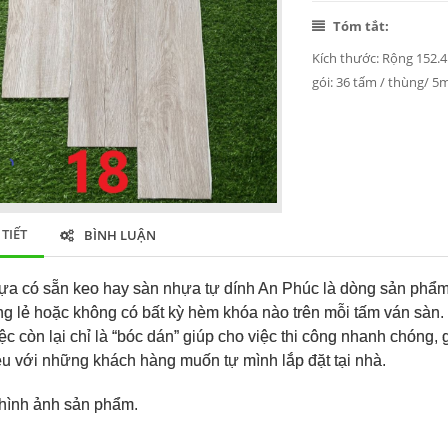
Tóm tắt:
Kích thước: Rộng 152.
gói: 36 tấm / thùng/ 5
 TIẾT
BÌNH LUẬN
a có sẵn keo hay sàn nhựa tự dính An Phúc là dòng sản phẩm 
ng lẻ hoặc không có bất kỳ hèm khóa nào trên mỗi tấm ván sàn.
ệc còn lại chỉ là “bóc dán” giúp cho việc thi công nhanh chóng, gi
u với những khách hàng muốn tự mình lắp đặt tại nhà.
hình ảnh sản phẩm.