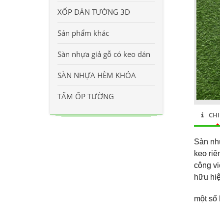
XỐP DÁN TƯỜNG 3D
Sản phẩm khác
Sàn nhựa giả gỗ có keo dán
SÀN NHỰA HÈM KHÓA
TẤM ỐP TƯỜNG
CHI
Sàn nhự
keo riê
công vi
hữu hiệ
một số 