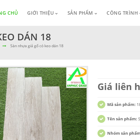
NG CHỦ
GIỚI THIỆU
SẢN PHẨM
CÔNG TRÌNH
KEO DÁN 18
Sàn nhựa giả gổ có keo dán 18
Giá liên 
Mã sản phẩm:
1
Tên sản phẩm:
Nhóm sản phẩ