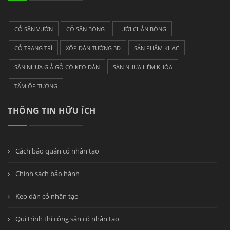
CỎ SÂN VƯỜN
CỎ SÂN BÓNG
LƯỚI CHẮN BÓNG
CỎ TRANG TRÍ
XỐP DÁN TƯỜNG 3D
SẢN PHẨM KHÁC
SÀN NHỰA GIẢ GỖ CÓ KEO DÁN
SÀN NHỰA HÈM KHÓA
TẤM ỐP TƯỜNG
THÔNG TIN HỮU ÍCH
Cách bảo quản cỏ nhân tạo
Chính sách bảo hành
Keo dán cỏ nhân tạo
Qui trình thi công sân cỏ nhân tạo