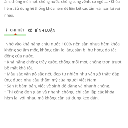
ẩm, chống mối mọt, chống nước, chống cong vênh, co ngót… • Khóa
hèm : Sử dụng hệ thống khóa hèm để liên kết các tấm ván sàn lại với
nhau.
CHI TIẾT
BÌNH LUẬN
Nhờ vào khả năng chịu nước 100% nên sàn nhựa hèm khóa
không sợ ẩm mốc, không cần lo lắng sàn bị hư hỏng do tác
động của nước.
• Khả năng chống trầy xước, chống mối mọt, chống trơn trượt
bề mặt khá tốt.
• Màu sắc vân gỗ sắc nét, đẹp tự nhiên như vân gỗ thật; đáp
ứng được nhu cầu thẩm mỹ của người Việt Nam
• Sàn ít bám bẩn, việc vệ sinh dễ dàng và nhanh chóng.
• Thi công đơn giản và nhanh chóng; chỉ cần lắp các khóa
hèm lại với nhau mà không cần sử dụng keo dán.