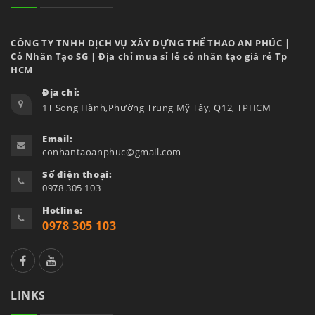
CÔNG TY TNHH DỊCH VỤ XÂY DỰNG THỂ THAO AN PHÚC |
Cỏ Nhân Tạo SG | Địa chỉ mua sỉ lẻ cỏ nhân tạo giá rẻ Tp
HCM
Địa chỉ:
1T Song Hành,Phường Trung Mỹ Tây, Q12, TPHCM
Email:
conhantaoanphuc@gmail.com
Số điện thoại:
0978 305 103
Hotline:
0978 305 103
facebook
Zalo
LINKS