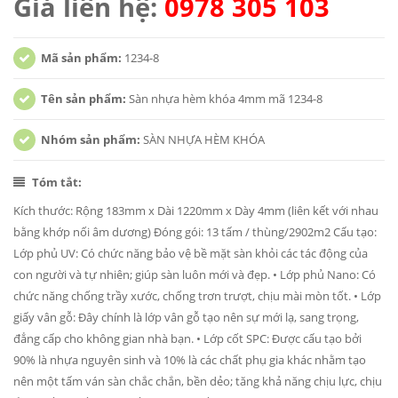
Giá liên hệ:
0978 305 103
Mã sản phẩm:
1234-8
Tên sản phẩm:
Sàn nhựa hèm khóa 4mm mã 1234-8
Nhóm sản phẩm:
SÀN NHỰA HÈM KHÓA
Tóm tắt:
Kích thước: Rộng 183mm x Dài 1220mm x Dày 4mm (liên kết với nhau
bằng khớp nối âm dương) Đóng gói: 13 tấm / thùng/2902m2 Cấu tạo:
Lớp phủ UV: Có chức năng bảo vệ bề mặt sàn khỏi các tác động của
con người và tự nhiên; giúp sàn luôn mới và đẹp. • Lớp phủ Nano: Có
chức năng chống trầy xước, chống trơn trượt, chịu mài mòn tốt. • Lớp
giấy vân gỗ: Đây chính là lớp vân gỗ tạo nên sự mới lạ, sang trọng,
đẳng cấp cho không gian nhà bạn. • Lớp cốt SPC: Được cấu tạo bởi
90% là nhựa nguyên sinh và 10% là các chất phụ gia khác nhằm tạo
nên một tấm ván sàn chắc chắn, bền dẻo; tăng khả năng chịu lực, chịu