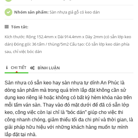
Nhóm sản phẩm:
Sàn nhựa giả gỗ có keo dán
Tóm tắt:
Kích thước: Rộng 152.4mm x Dài 914.4mm x Dày 2mm (có sẵn lớp keo
dán) Đóng gói: 36 tấm / thùng/5m2 Cấu tạo: Có sẵn lớp keo dán phía
sau, chỉ việc bóc dán
CHI TIẾT
BÌNH LUẬN
Sàn nhựa có sẵn keo hay sàn nhựa tự dính An Phúc là
dòng sản phẩm mà trong quá trình lắp đặt không cần sử
dụng keo riêng lẻ hoặc không có bất kỳ hèm khóa nào trên
mỗi tấm ván sàn. Thay vào đó mặt dưới đế đã có sẵn lớp
keo, công việc còn lại chỉ là “bóc dán” giúp cho việc thi
công nhanh chóng, giảm thiểu tối đa chi phí và thời gian, là
giải pháp hữu hiệu với những khách hàng muốn tự mình
lắp đặt tại nhà.