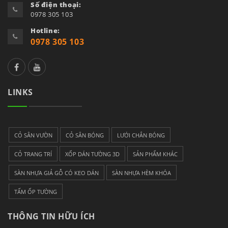
Số điện thoại:
0978 305 103
Hotline:
0978 305 103
facebook
Zalo
LINKS
CỎ SÂN VƯỜN
CỎ SÂN BÓNG
LƯỚI CHẮN BÓNG
CỎ TRANG TRÍ
XỐP DÁN TƯỜNG 3D
SẢN PHẨM KHÁC
SÀN NHỰA GIẢ GỖ CÓ KEO DÁN
SÀN NHỰA HÈM KHÓA
TẤM ỐP TƯỜNG
THÔNG TIN HỮU ÍCH