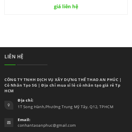
giá liên hệ
LIÊN HỆ
CÔNG TY TNHH DỊCH VỤ XÂY DỰNG THỂ THAO AN PHÚC |
Cỏ Nhân Tạo SG | Địa chỉ mua sỉ lẻ cỏ nhân tạo giá rẻ Tp
HCM
Địa chỉ:
1T Song Hành,Phường Trung Mỹ Tây, Q12, TPHCM
Email:
conhantaoanphuc@gmail.com